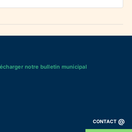
écharger notre bulletin municipal
@
CONTACT