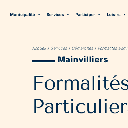
Municipalité
Services
Participer
Loisirs
Accueil
»
Services
»
Démarches
»
Formalités admin
Mainvilliers
Formalité
Particulier