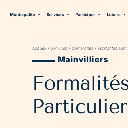
Municipalité
Services
Participer
Loisirs
Accueil
»
Services
»
Démarches
»
Formalités admin
Mainvilliers
Formalité
Particulier