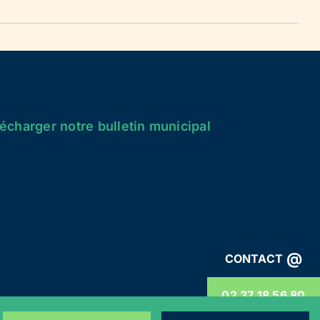
écharger notre bulletin municipal
@
CONTACT
02 37 18 56 80