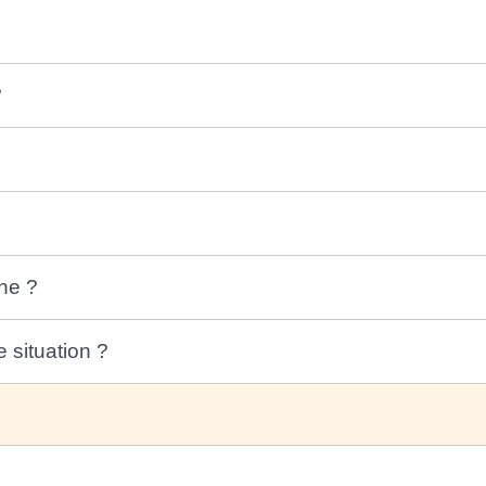
?
he ?
situation ?