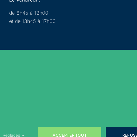
de 8h45 à 12h00
et de 13h45 à 17h00
Municipalité
Services
Participer
Loisirs
Actualités
Évènements
Rejoignez-nous sur les réseaux sociaux !
ACCEPTER TOUT
REFUS
Réglages