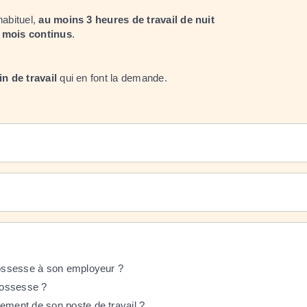
habituel,
au moins 3 heures de travail de nuit
 mois continus
.
n de travail
qui en font la demande.
grossesse à son employeur ?
grossesse ?
gement de son poste de travail ?