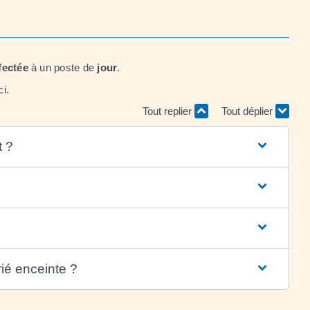
fectée
à un poste de
jour
.
ci.
Tout replier
Tout déplier
t ?
rié enceinte ?