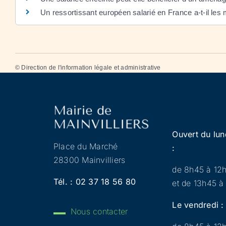
Un ressortissant européen salarié en France a-t-il les 
©
Direction de l'information légale et administrative
Ouvert du lun
Place du Marché
:
28300 Mainvilliers
de 8h45 à 12
Tél. :
02 37 18 56 80
et de 13h45 à
Le vendredi :
Nous contacter