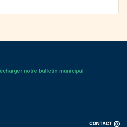
écharger notre bulletin municipal
@
CONTACT