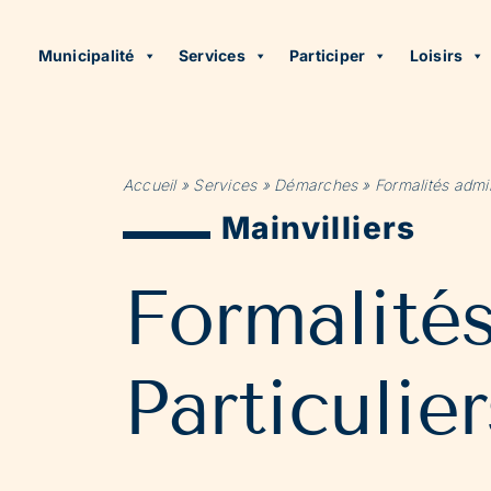
Municipalité
Services
Participer
Loisirs
Accueil
»
Services
»
Démarches
»
Formalités admin
Mainvilliers
Formalité
Particulier