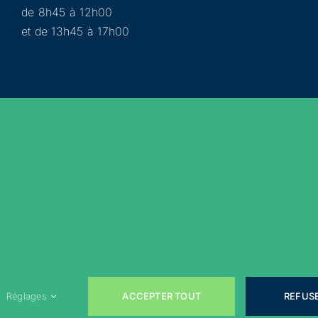
de 8h45 à 12h00
et de 13h45 à 17h00
Municipalité
Services
Participer
Loisirs
Actualités
Évènements
Rejoignez-nous sur les réseaux sociaux !
ACCEPTER TOUT
REFUS
Réglages