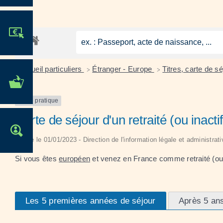
JE PARTICIPE !
Accueil particuliers
Étranger - Europe
Titres, carte de 
>
>
MES DÉMARCHES
ADMINISTRATIVES
Fiche pratique
Carte de séjour d'un retraité (ou inac
OFFRES D'EMPLOI
Vérifié le 01/01/2023 - Direction de l'information légale et administrat
Si vous êtes
européen
et venez en France comme retraité (ou 
Les 5 premières années de séjour
Après 5 ans