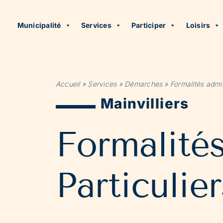
Municipalité
Services
Participer
Loisirs
Accueil
»
Services
»
Démarches
»
Formalités admin
Mainvilliers
Formalité
Particulier