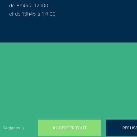
de 8h45 à 12h00
et de 13h45 à 17h00
Municipalité
Services
Participer
Loisirs
Actualités
Évènements
Rejoignez-nous sur les réseaux sociaux !
ACCEPTER TOUT
REFUS
Réglages