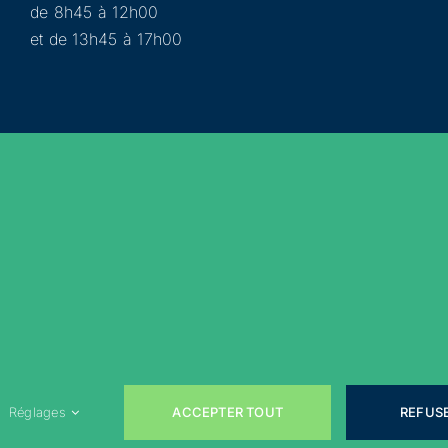
de 8h45 à 12h00
et de 13h45 à 17h00
Municipalité
Services
Participer
Loisirs
Actualités
Évènements
Rejoignez-nous sur les réseaux sociaux !
ACCEPTER TOUT
REFUS
Réglages