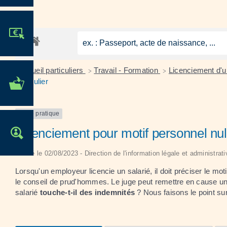
JE PARTICIPE !
Accueil particuliers
Travail - Formation
Licenciement d'u
>
>
MES DÉMARCHES
irrégulier
ADMINISTRATIVES
Fiche pratique
Licenciement pour motif personnel nul,
OFFRES D'EMPLOI
Vérifié le 02/08/2023 - Direction de l'information légale et administrat
Lorsqu'un employeur licencie un salarié, il doit préciser le moti
le conseil de prud'hommes. Le juge peut remettre en cause un 
salarié
touche-t-il des indemnités
? Nous faisons le point sur