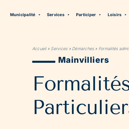
Municipalité
Services
Participer
Loisirs
Accueil
»
Services
»
Démarches
»
Formalités admin
Mainvilliers
Formalité
Particulier