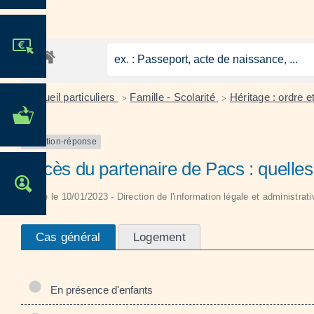
JE PARTICIPE !
Accueil particuliers
Famille - Scolarité
Héritage : ordre e
>
>
MES DÉMARCHES
ADMINISTRATIVES
Question-réponse
Décès du partenaire de Pacs : quelles
OFFRES D'EMPLOI
Vérifié le 10/01/2023 - Direction de l'information légale et administrat
Cas général
Logement
En présence d'enfants