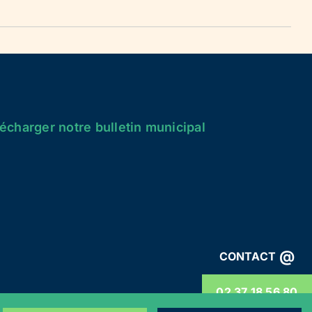
écharger notre bulletin municipal
@
CONTACT
02 37 18 56 80