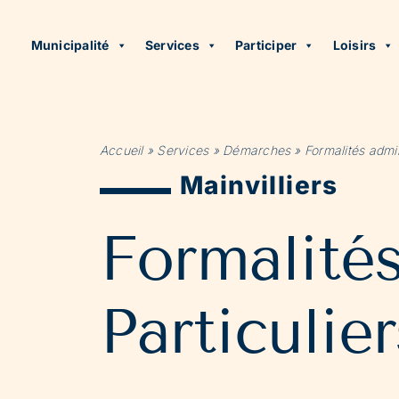
Municipalité
Services
Participer
Loisirs
Accueil
»
Services
»
Démarches
»
Formalités admin
Mainvilliers
Formalité
Particulier