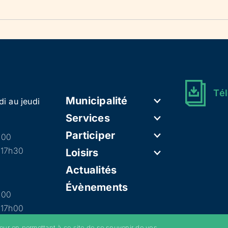
Tél
Municipalité
di au jeudi
Services
Participer
h00
 17h30
Loisirs
Actualités
Évènements
h00
 17h00
teur en permettant à ce site de se souvenir de vos