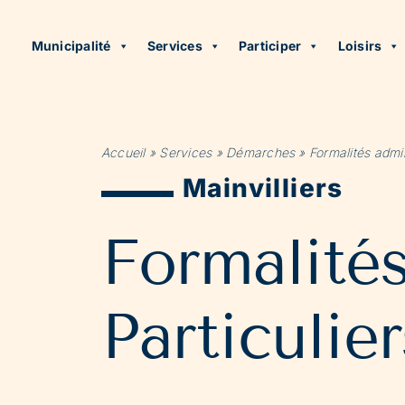
Municipalité
Services
Participer
Loisirs
Accueil
»
Services
»
Démarches
»
Formalités admin
Mainvilliers
Formalité
Particulier