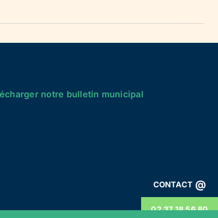
écharger notre bulletin municipal
@
CONTACT
02 37 18 56 80