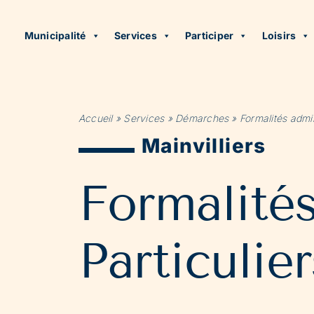
Municipalité
Services
Participer
Loisirs
Accueil
»
Services
»
Démarches
»
Formalités admin
Mainvilliers
Formalité
Particulier