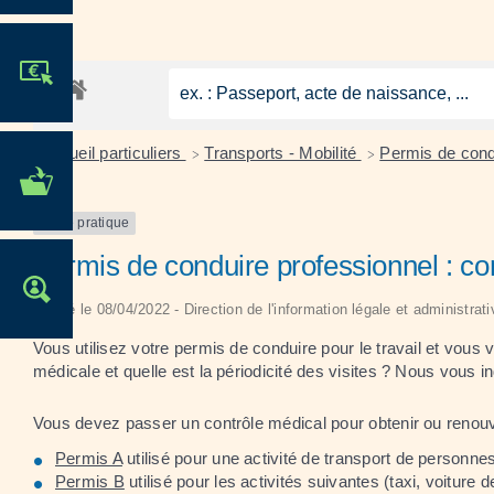
JE PARTICIPE !
Accueil particuliers
Transports - Mobilité
Permis de con
>
>
MES DÉMARCHES
ADMINISTRATIVES
Fiche pratique
Permis de conduire professionnel : con
OFFRES D'EMPLOI
Vérifié le 08/04/2022 - Direction de l'information légale et administrat
Vous utilisez votre permis de conduire pour le travail et vou
médicale et quelle est la périodicité des visites ? Nous vous i
Vous devez passer un contrôle médical pour obtenir ou renouv
Permis A
utilisé pour une activité de transport de personne
Permis B
utilisé pour les activités suivantes (taxi, voitu