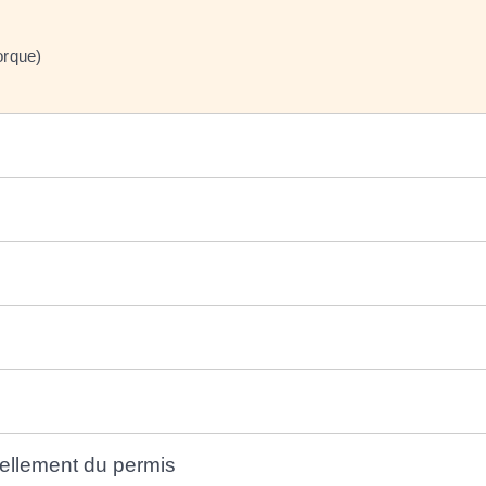
orque)
é
vellement du permis