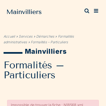
Passer
au
contenu
Accueil
»
Services
»
Démarches
»
Formalités
administratives
»
Formalités – Particuliers
Mainvilliers
Formalités –
Particuliers
Impossible de trouver la fiche : N18568.xml