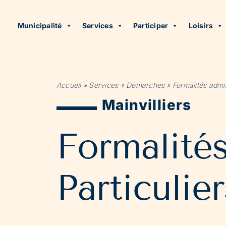
Municipalité
Services
Participer
Loisirs
Accueil
»
Services
»
Démarches
»
Formalités admin
Mainvilliers
Formalité
Particulier