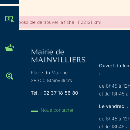
JE PARTICIPE !
Impossible de trouver la fiche : F22121.xml
MES DÉMARCHES
ADMINISTRATIVES
Ouvert du lun
Place du Marché
:
OFFRES D'EMPLOI
28300 Mainvilliers
de 8h45 à 12
Tél. :
02 37 18 56 80
et de 13h45 à
Le vendredi :
Nous contacter
de 8h45 à 12
et de 13h45 à