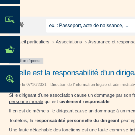
JE PARTICIPE !
Accueil particuliers
Associations
Assurance et responsab
>
>
MES DÉMARCHES
ADMINISTRATIVES
Question-réponse
Quelle est la responsabilité d'un dirig
OFFRES D'EMPLOI
Vérifié le 07/10/2021 - Direction de l'information légale et administrat
Si le dirigeant d'une association cause un dommage par son fai
personne morale
qui est
civilement responsable
.
Il en est de même si le dirigeant cause un dommage à un memb
Toutefois, la
responsabilité personnelle du dirigeant
peut ég
Une faute détachable des fonctions est une faute commise
in