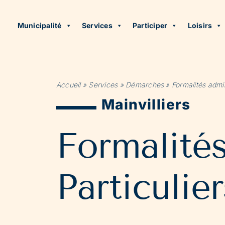
Municipalité
Services
Participer
Loisirs
Accueil
»
Services
»
Démarches
»
Formalités admin
Mainvilliers
Formalité
Particulier