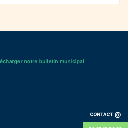
écharger notre bulletin municipal
@
CONTACT