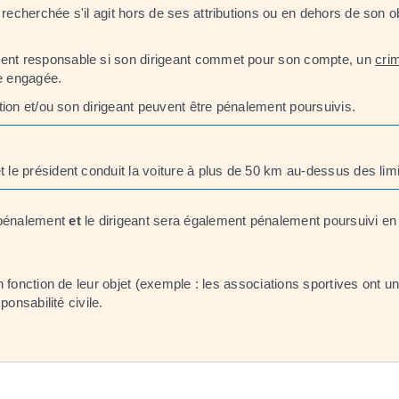
recherchée s'il agit hors de ses attributions ou en dehors de son ob
ement responsable si son dirigeant commet pour son compte, un
cri
re engagée.
iation et/ou son dirigeant peuvent être pénalement poursuivis.
le président conduit la voiture à plus de 50 km au-dessus des limi
u pénalement
et
le dirigeant sera également pénalement poursuivi en t
 fonction de leur objet (exemple : les associations sportives ont un
onsabilité civile.