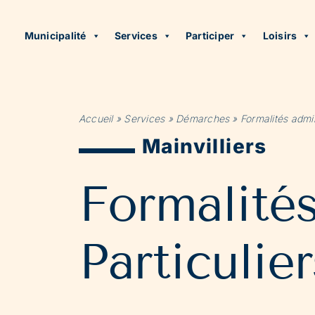
Municipalité
Services
Participer
Loisirs
Accueil
»
Services
»
Démarches
»
Formalités admin
Mainvilliers
Formalité
Particulier