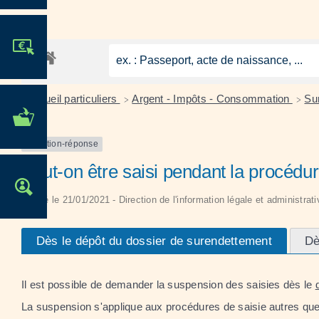
JE PARTICIPE !
Accueil particuliers
Argent - Impôts - Consommation
Su
>
>
MES DÉMARCHES
ADMINISTRATIVES
Question-réponse
Peut-on être saisi pendant la procédu
OFFRES D'EMPLOI
Vérifié le 21/01/2021 - Direction de l'information légale et administrat
Dès le dépôt du dossier de surendettement
Dè
Il est possible de demander la suspension des saisies dès le
La suspension s'applique aux procédures de saisie autres que