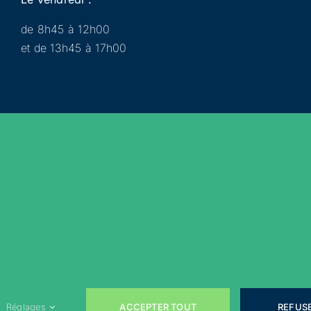
de 8h45 à 12h00
et de 13h45 à 17h00
Municipalité
Services
Participer
Loisirs
Actualités
Évènements
Rejoignez-nous sur les réseaux sociaux !
ACCEPTER TOUT
REFUS
Réglages