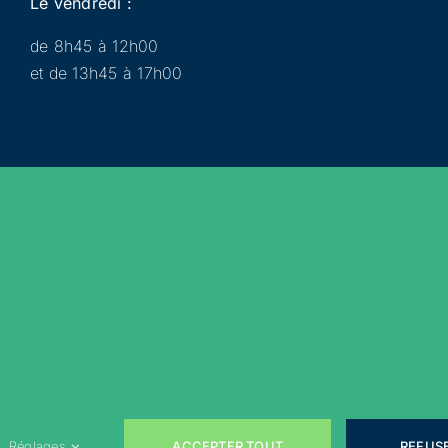
Le vendredi :
de 8h45 à 12h00
et de 13h45 à 17h00
Municipalité
Services
Participer
Loisirs
Actualités
Évènements
Rejoignez-nous sur les réseaux sociaux !
ACCEPTER TOUT
REFUS
Réglages