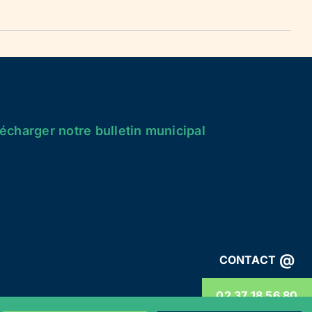
écharger notre bulletin municipal
@
CONTACT
02 37 18 56 80