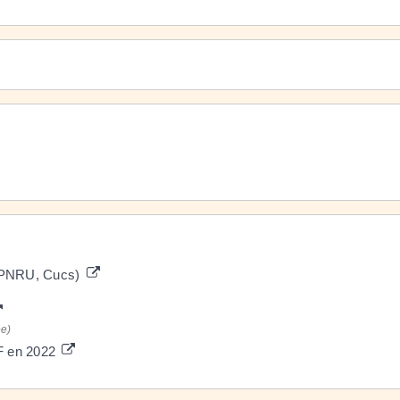
, PNRU, Cucs)
ee)
IF en 2022