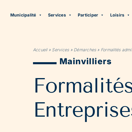
Municipalité
Services
Participer
Loisirs
Accueil
»
Services
»
Démarches
»
Formalités admin
Mainvilliers
Formalité
Entreprise