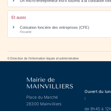
Un micro-entrepreneur est-il soumis à la cotisation fo
Et aussi
Cotisation foncière des entreprises (CFE)
Fiscalité
©
Direction de l'information légale et administrative
Ouvert du lun
Place du Marché
:
28300 Mainvilliers
de 8h45 à 12