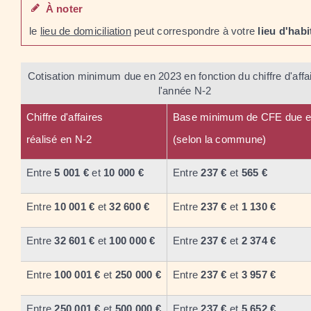
À noter
le
lieu de domiciliation
peut correspondre à votre
lieu d'habi
Cotisation minimum due en 2023 en fonction du chiffre d'affa
l'année N-2
Chiffre d'affaires
Base minimum de CFE due e
réalisé en N-2
(selon la commune)
Entre
5 001 €
et
10 000 €
Entre
237 €
et
565 €
Entre
10 001 €
et
32 600 €
Entre
237 €
et
1 130 €
Entre
32 601 €
et
100 000 €
Entre
237 €
et
2 374 €
Entre
100 001 €
et
250 000 €
Entre
237 €
et
3 957 €
Entre
250 001 €
et
500 000 €
Entre
237 €
et
5 652 €