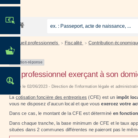
JE PARTICIPE !
Accueil professionnels
Fiscalité
Contribution économique
>
>
MES DÉMARCHES
ADMINISTRATIVES
Question-réponse
Un professionnel exerçant à son domici
OFFRES D'EMPLOI
Vérifié le 02/06/2023 - Direction de l'information légale et administrat
La
cotisation foncière des entreprises
(CFE) est un
impôt loc
vous ne disposez d'aucun local et que vous
exercez votre act
Dans ce cas, le montant de la CFE est déterminé
en fonction
Dans chaque tranche, la base minimum de CFE et le taux appl
situées dans 2 communes différentes ne paieront pas le mê