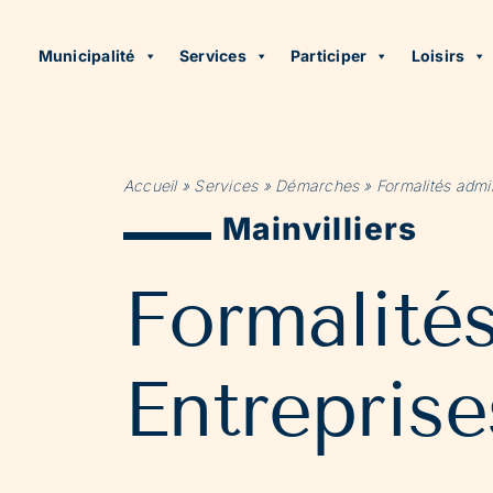
Municipalité
Services
Participer
Loisirs
Accueil
»
Services
»
Démarches
»
Formalités admin
Mainvilliers
Formalité
Entreprise