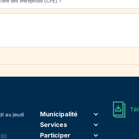
ncière des entreprises (CFE) ?
Tél
Municipalité
di au jeudi
Services
Participer
h00