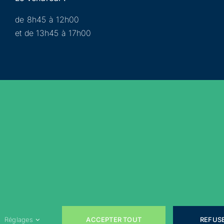
de 8h45 à 12h00
et de 13h45 à 17h00
Municipalité
Services
Participer
Loisirs
Actualités
Évènements
Rejoignez-nous sur les réseaux sociaux !
ACCEPTER TOUT
REFUS
Réglages