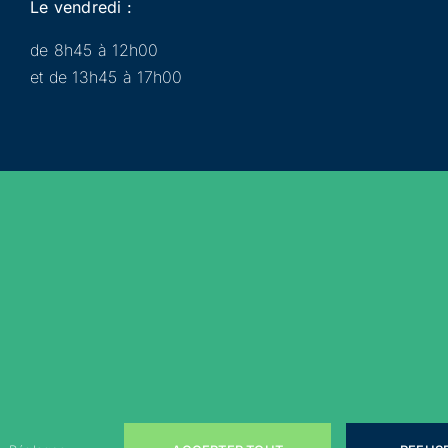
Le vendredi :
de 8h45 à 12h00
et de 13h45 à 17h00
Municipalité
Services
Participer
Loisirs
Actualités
Évènements
Rejoignez-nous sur les réseaux sociaux !