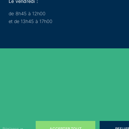
Le vendredi :
de 8h45 à 12h00
et de 13h45 à 17h00
Municipalité
Services
Participer
Loisirs
Actualités
Évènements
Rejoignez-nous sur les réseaux sociaux !
ACCEPTER TOUT
REFUS
Réglages