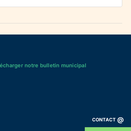
écharger notre bulletin municipal
@
CONTACT