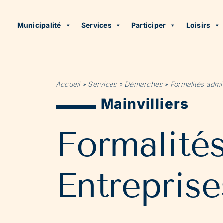
Municipalité
Services
Participer
Loisirs
Accueil
»
Services
»
Démarches
»
Formalités admin
Mainvilliers
Formalité
Entreprise