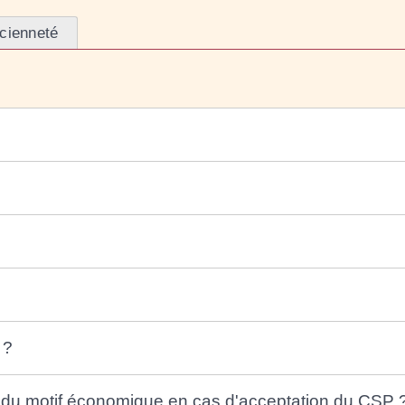
ncienneté
 ?
é du motif économique en cas d'acceptation du CSP 