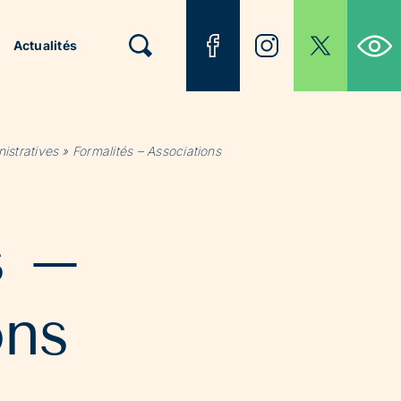
Ouvrir la b
Actualités
istratives
»
Formalités – Associations
s –
ons