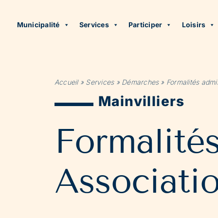
Municipalité
Services
Participer
Loisirs
Accueil
»
Services
»
Démarches
»
Formalités admin
Mainvilliers
Formalité
Associati