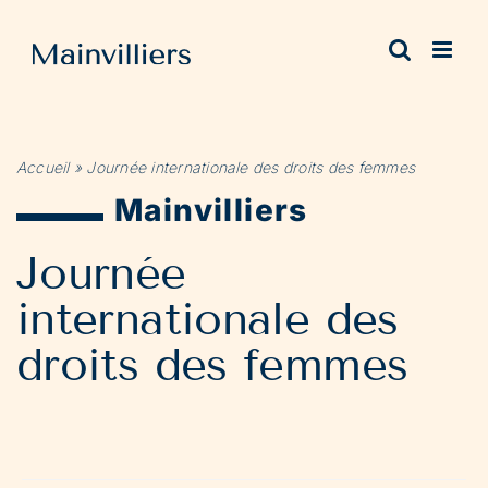
Passer
au
contenu
Accueil
»
Journée internationale des droits des femmes
Mainvilliers
Journée
internationale des
droits des femmes