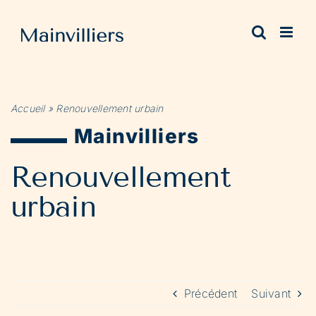
Passer
au
contenu
Accueil
»
Renouvellement urbain
Mainvilliers
Renouvellement
urbain
Précédent
Suivant