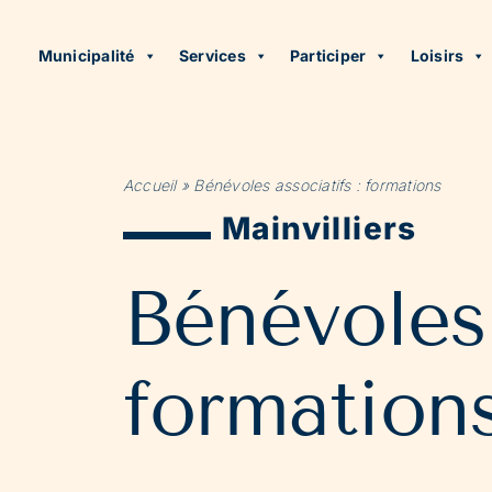
Municipalité
Services
Participer
Loisirs
Accueil
»
Bénévoles associatifs : formations
Mainvilliers
Bénévoles 
formation