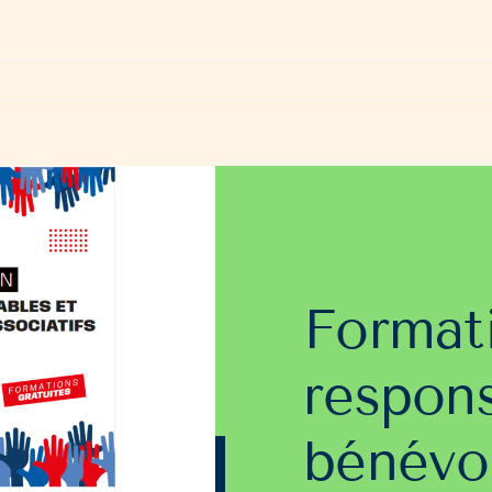
Format
respons
bénévo