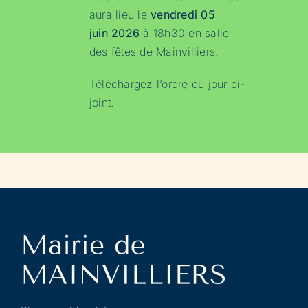
aura lieu le
vendredi 05
juin 2026
à 18h30 en salle
des fêtes de Mainvilliers.
Téléchargez l’ordre du jour
ci-
joint.