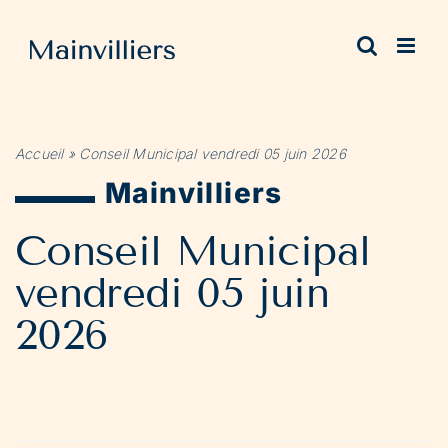
Passer
au
contenu
Accueil
»
Conseil Municipal vendredi 05 juin 2026
Mainvilliers
Conseil Municipal
vendredi 05 juin
2026