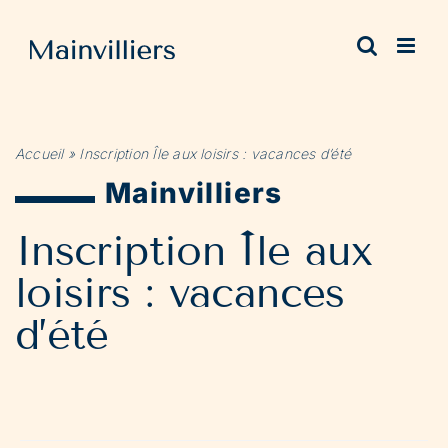
Passer
au
contenu
Accueil
»
Inscription Île aux loisirs : vacances d’été
Mainvilliers
Inscription Île aux
loisirs : vacances
d’été