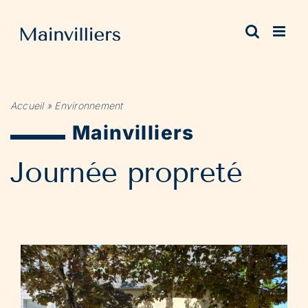
Passer
au
contenu
Accueil
»
Environnement
Mainvilliers
Journée propreté