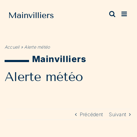
Passer
au
contenu
Accueil
»
Alerte météo
Mainvilliers
Alerte météo
Précédent
Suivant