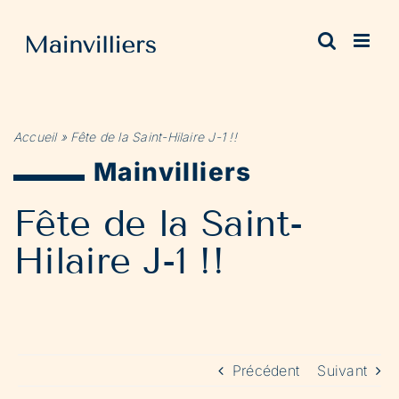
Passer
au
contenu
Accueil
»
Fête de la Saint-Hilaire J-1 !!
Mainvilliers
Fête de la Saint-
Hilaire J-1 !!
Précédent
Suivant