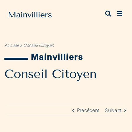
Passer
au
contenu
Accueil
»
Conseil Citoyen
Mainvilliers
Conseil Citoyen
Précédent
Suivant