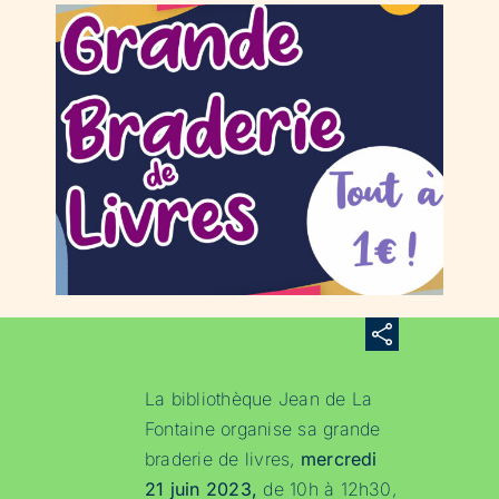
La bibliothèque Jean de La
Fontaine organise sa grande
braderie de livres,
mercredi
21 juin 2023,
de 10h à 12h30,