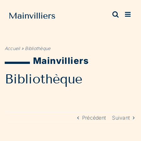
Passer
au
contenu
Accueil
»
Bibliothèque
Mainvilliers
Bibliothèque
Précédent
Suivant