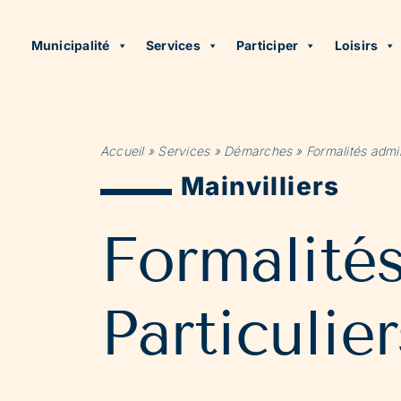
Municipalité
Services
Participer
Loisirs
Accueil
»
Services
»
Démarches
»
Formalités admin
Mainvilliers
Formalité
Particulier