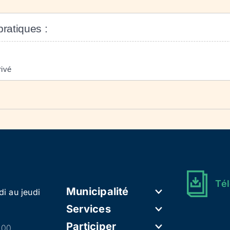
pratiques :
rivé
Tél
Municipalité
di au jeudi
Services
Participer
h00