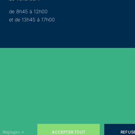
de 8h45 à 12h00
et de 13h45 à 17h00
Municipalité
Services
Participer
Loisirs
Actualités
Évènements
Rejoignez-nous sur les réseaux sociaux !
ACCEPTER TOUT
REFUS
Réglages