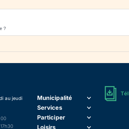
e ?
Tél
Municipalité
di au jeudi
Services
Participer
h00
 17h30
Loisirs