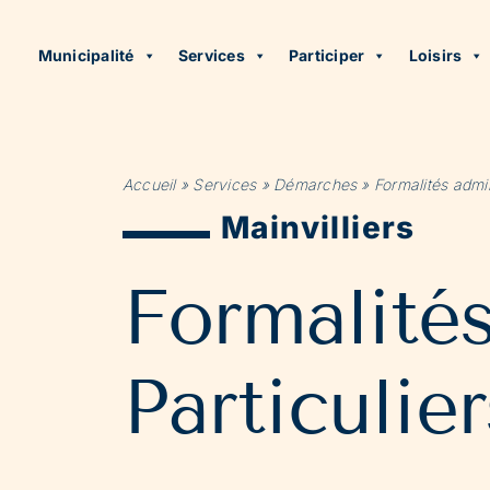
Municipalité
Services
Participer
Loisirs
Accueil
»
Services
»
Démarches
»
Formalités admin
Mainvilliers
Formalité
Particulier