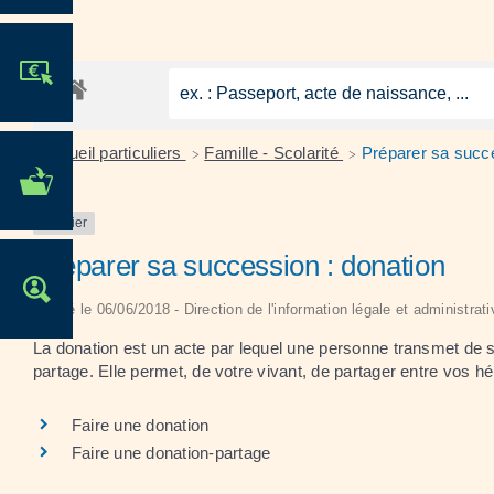
JE PARTICIPE !
Accueil particuliers
Famille - Scolarité
Préparer sa succe
>
>
MES DÉMARCHES
ADMINISTRATIVES
Dossier
Préparer sa succession : donation
OFFRES D'EMPLOI
Vérifié le 06/06/2018 - Direction de l'information légale et administrat
La donation est un acte par lequel une personne transmet de so
partage. Elle permet, de votre vivant, de partager entre vos hér
Faire une donation
Faire une donation-partage