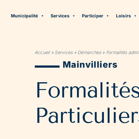
Municipalité
Services
Participer
Loisirs
Accueil
»
Services
»
Démarches
»
Formalités admin
Mainvilliers
Formalité
Particulier