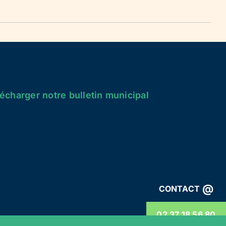
écharger notre bulletin municipal
@
CONTACT
02 37 18 56 80