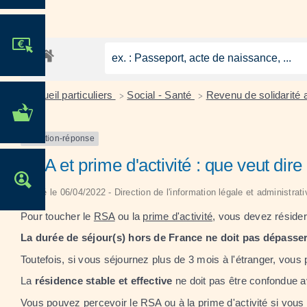
JE PARTICIPE !
Accueil particuliers
Social - Santé
Revenu de solidarité
>
>
MES DÉMARCHES
ADMINISTRATIVES
Question-réponse
RSA et prime d'activité : que veut dire
OFFRES D'EMPLOI
Vérifié le 06/04/2022 - Direction de l'information légale et administrat
Pour toucher le
RSA
ou la
prime d'activité
, vous devez réside
La durée de séjour(s) hors de France ne doit pas dépasse
Toutefois, si vous séjournez plus de 3 mois à l'étranger, vou
La
résidence stable et effective
ne doit pas être confondue av
Vous pouvez percevoir le RSA ou à la prime d'activité si vou