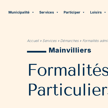
Municipalité
Services
Participer
Loisirs
Accueil
»
Services
»
Démarches
»
Formalités admin
Mainvilliers
Formalité
Particulier