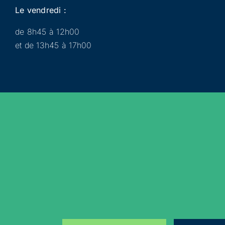
Le vendredi :
de 8h45 à 12h00
et de 13h45 à 17h00
Municipalité
Services
Participer
Loisirs
Actualités
Évènements
Rejoignez-nous sur les réseaux sociaux !