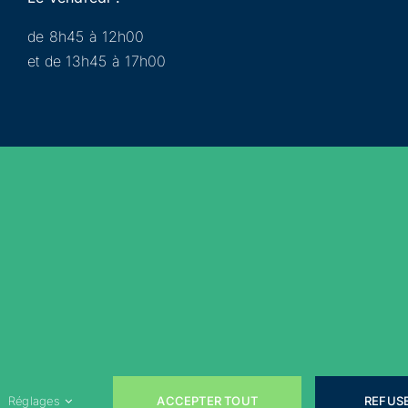
de 8h45 à 12h00
et de 13h45 à 17h00
Municipalité
Services
Participer
Loisirs
Actualités
Évènements
Rejoignez-nous sur les réseaux sociaux !
ACCEPTER TOUT
REFUS
Réglages