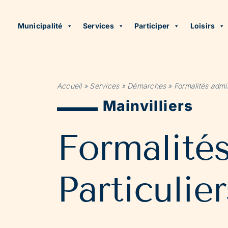
Municipalité
Services
Participer
Loisirs
Accueil
»
Services
»
Démarches
»
Formalités admin
Mainvilliers
Formalité
Particulier