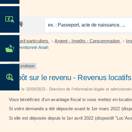
JE PARTICIPE !
Accueil particuliers
Argent - Impôts - Consommation
Imp
>
>
MES DÉMARCHES
conventionné Anah
ADMINISTRATIVES
Fiche pratique
Impôt sur le revenu - Revenus locati
OFFRES D'EMPLOI
Vérifié le 15/06/2023 - Direction de l'information légale et administrat
Vous bénéficiez d'un avantage fiscal si vous mettez en loca
Si votre demande a été déposée avant le 1
er
mars 2022 (dispos
Si elle est déposée depuis le 1
er
avril 2022 (dispositif "Loc'Av