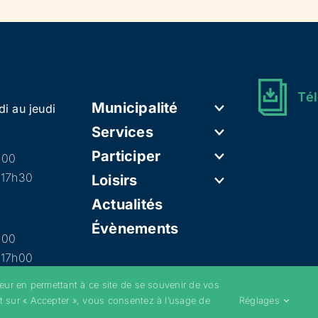
Tél
Municipalité
di au jeudi
Services
Participer
h00
 17h30
Loisirs
Actualités
Évènements
h00
 17h00
teur en permettant à ce site de se souvenir de vos
t sur « Accepter », vous consentez à l’usage de
Réglages
–
Mentions légales
–
Politique de confidentialité
–
Cookies
–
Conditions g