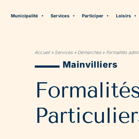
Municipalité
Services
Participer
Loisirs
Accueil
»
Services
»
Démarches
»
Formalités admin
Mainvilliers
Formalité
Particulier