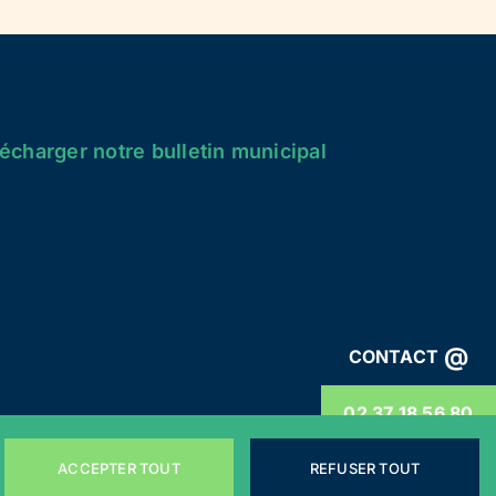
écharger notre bulletin municipal
@
CONTACT
02 37 18 56 80
ACCEPTER TOUT
REFUSER TOUT
énérales
Webdesign by
LEMON Création