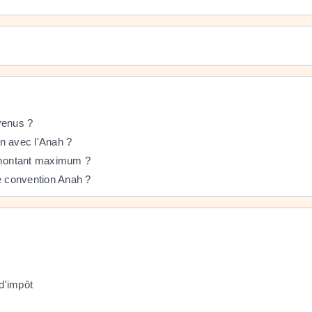
evenus ?
n avec l'Anah ?
n montant maximum ?
 de convention Anah ?
 d'impôt