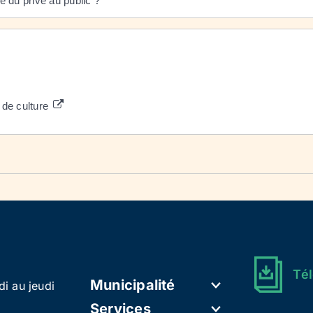
 du privé au public ?
de culture
Tél
Municipalité
di au jeudi
Services