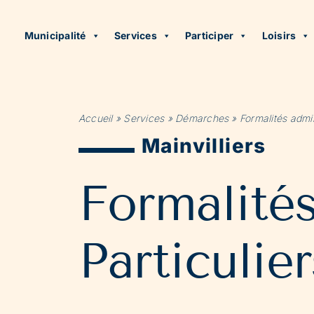
Municipalité
Services
Participer
Loisirs
Accueil
»
Services
»
Démarches
»
Formalités admin
Mainvilliers
Formalité
Particulier