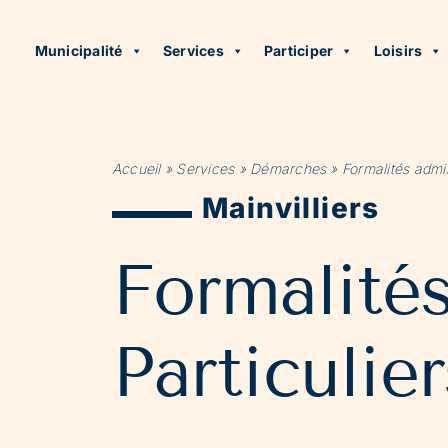
Municipalité
Services
Participer
Loisirs
Accueil
»
Services
»
Démarches
»
Formalités admin
Mainvilliers
Formalité
Particulier