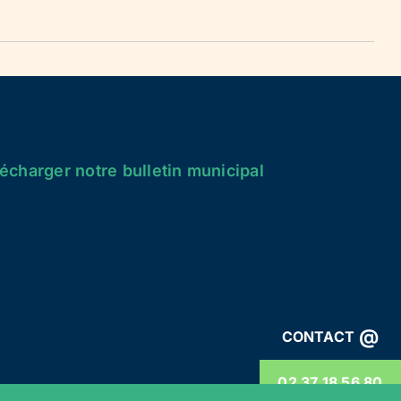
écharger notre bulletin municipal
@
CONTACT
02 37 18 56 80