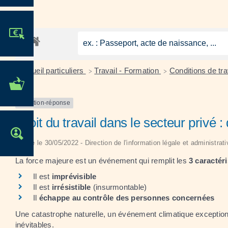
JE PARTICIPE !
Accueil particuliers
Travail - Formation
Conditions de tra
>
>
MES DÉMARCHES
ADMINISTRATIVES
Question-réponse
Droit du travail dans le secteur privé 
OFFRES D'EMPLOI
Vérifié le 30/05/2022 - Direction de l'information légale et administrat
La force majeure est un événement qui remplit les
3 caractér
Il est
imprévisible
Il est
irrésistible
(insurmontable)
Il
échappe au contrôle des personnes concernées
Une catastrophe naturelle, un événement climatique exceptionn
inévitables.