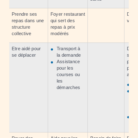
Prendre ses
Foyer restaurant
Dema
repas dans une
qui sert des
votre
structure
repas à prix
collective
modérés
Etre aidé pour
Transport à
Dema
se déplacer
la demande
serv
Assistance
pouv
pour les
propo
courses ou
aide 
les
Vo
démarches
L
se
vo
dé
Vo
de