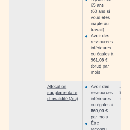
65 ans
(60 ans si
vous êtes
inapte au
travail)
Avoir des
ressources
inférieures
ou égales à
961,08 €
(brut) par
mois
Allocation
Avoir des
Jusq
supplémentaire
ressources
860,
d'invalidité (Asi)
inférieures
mois
ou égales à
860,00 €
par mois
Être
reconnu