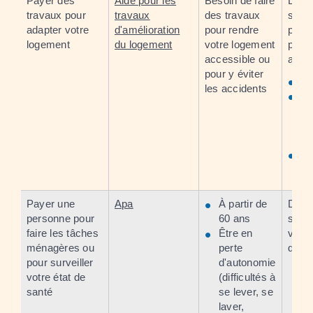
Payer des
Aide pour les
Besoin de faire
Dema
travaux pour
travaux
des travaux
serv
adapter votre
d'amélioration
pour rendre
pouv
logement
du logement
votre logement
propo
accessible ou
aide 
pour y éviter
Vo
les accidents
L
se
vo
dé
Vo
de
Payer une
Apa
À partir de
Dema
personne pour
60 ans
servi
faire les tâches
Être en
votre
ménagères ou
perte
dépa
pour surveiller
d'autonomie
votre état de
(difficultés à
santé
se lever, se
laver,