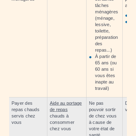
tâches
aide 
ménagères
Vo
(ménage,
L
lessive,
se
toilette,
vo
préparation
dé
des
repas...)
À partir de
65 ans (ou
60 ans si
vous êtes
inapte au
travail)
Payer des
Aide au portage
Ne pas
Dema
repas chauds
de repas
pouvoir sortir
votre
servis chez
chauds à
de chez vous
vous
consommer
à cause de
chez vous
votre état de
santé