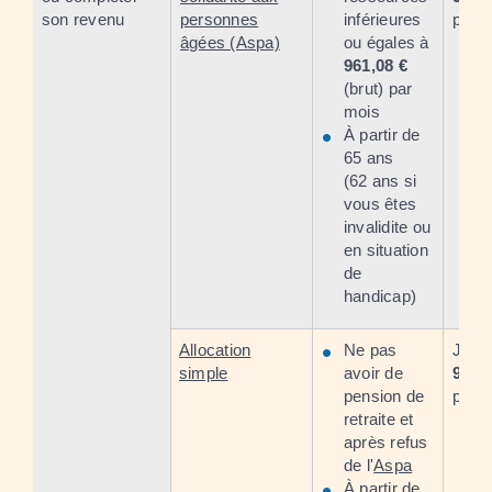
son revenu
personnes
inférieures
par 
âgées (Aspa)
ou égales à
961,08 €
(brut) par
mois
À partir de
65 ans
(62 ans si
vous êtes
invalidite ou
en situation
de
handicap)
Allocation
Ne pas
Jusq
simple
avoir de
961,
pension de
par 
retraite et
après refus
de l'
Aspa
À partir de