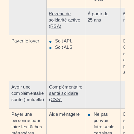
Revenu de
À partir de
607,
solidarité active
25 ans
mois
(RSA)
Payer le loyer
Soit
APL
Dema
Soit
ALS
Caf
(
si vo
dépe
régi
agric
Avoir une
Complémentaire
complémentaire
santé solidaire
santé (mutuelle)
(CSS)
Payer une
Aide ménagère
Ne pas
Dema
personne pour
pouvoir
servi
faire les tâches
faire seule
peuv
ménagères
certaines
propo