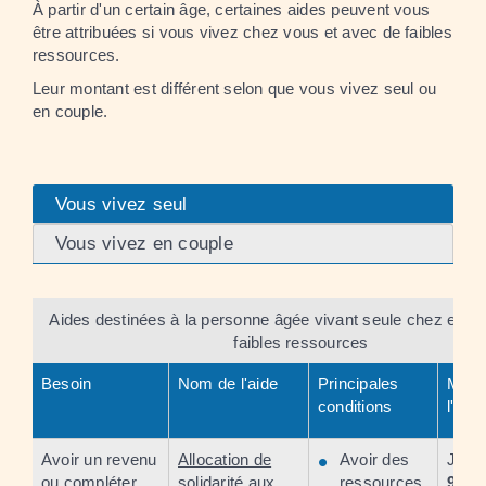
À partir d'un certain âge, certaines aides peuvent vous
être attribuées si vous vivez chez vous et avec de faibles
ressources.
Leur montant est différent selon que vous vivez seul ou
en couple.
Vous vivez seul
Vous vivez en couple
Aides destinées à la personne âgée vivant seule chez elle 
faibles ressources
Besoin
Nom de l'aide
Principales
Mont
conditions
l'aide
Avoir un revenu
Allocation de
Avoir des
Jusq
ou compléter
solidarité aux
ressources
961,