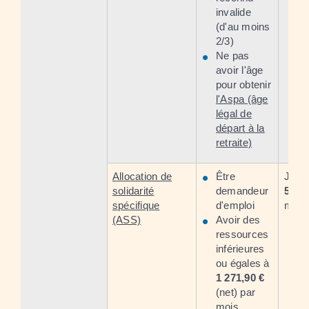
invalide
(d'au moins
2/3)
Ne pas
avoir l'âge
pour obtenir
l'Aspa (âge
légal de
départ à la
retraite)
Allocation de
Être
Jusq
solidarité
demandeur
545,
spécifique
d'emploi
mois
(ASS)
Avoir des
ressources
inférieures
ou égales à
1 271,90 €
(net) par
mois