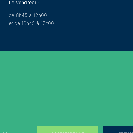
Le vendredi :
de 8h45 à 12h00
et de 13h45 à 17h00
Municipalité
Services
Participer
Loisirs
Actualités
Évènements
Rejoignez-nous sur les réseaux sociaux !