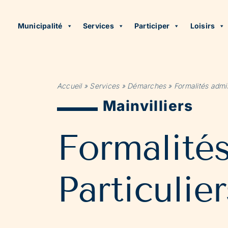
Municipalité
Services
Participer
Loisirs
Accueil
»
Services
»
Démarches
»
Formalités admin
Mainvilliers
Formalité
Particulier