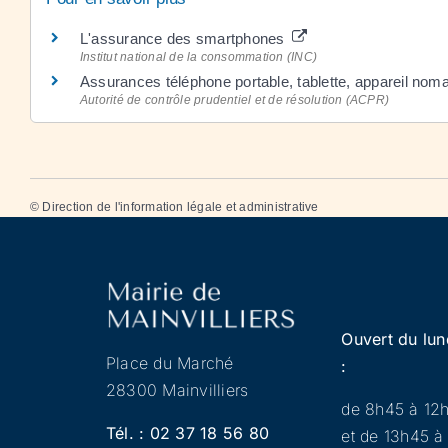
L'assurance des smartphones
Institut national de la consommation (INC)
Assurances téléphone portable, tablette, appareil no
Autorité de contrôle prudentiel et de résolution (ACPR)
©
Direction de l'information légale et administrative
Ouvert du lun
Place du Marché
:
28300 Mainvilliers
de 8h45 à 12
Tél. :
02 37 18 56 80
et de 13h45 à