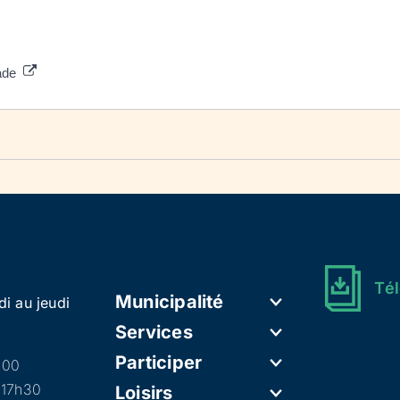
made
Tél
Municipalité
di au jeudi
Services
Participer
h00
 17h30
Loisirs