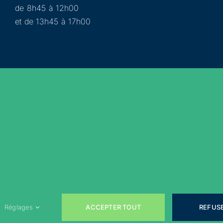
de 8h45 à 12h00
et de 13h45 à 17h00
Municipalité
Services
Participer
Loisirs
Actualités
Évènements
Rejoignez-nous sur les réseaux sociaux !
ACCEPTER TOUT
REFUS
Réglages